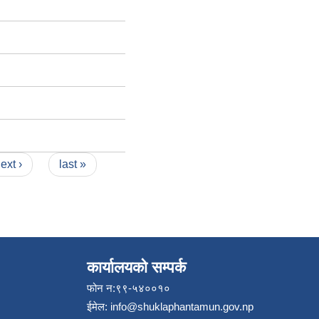
ext ›
last »
कार्यालयको सम्पर्क
फोन न:९९-५४००१०
ईमेल:
info@shuklaphantamun.gov.np