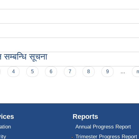
न सम्बन्धि सूचना
4
5
6
7
8
9
…
n
ices
Reports
ation
Annual Progress Report
ity
Trimester Progress Report