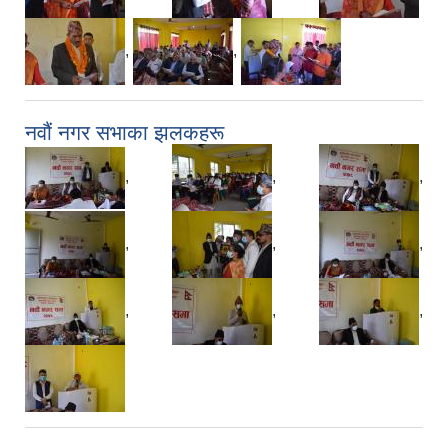
,
,
नवौं नगर सभाका झलकहरू
,
,
,
,
,
,
,
,
,