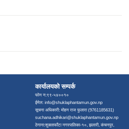
कार्यालयको सम्पर्क
फोन न:९९-५४००१०
ईमेल:
info@shuklaphantamun.gov.np
सूचना अधिकारी: मोहन राज फुलारा (9761185631)
suchana.adhikari@shuklaphantamun.gov.np
ठेगाना:शुक्लाफाँटा नगरपालिका-१०, झलारी, कंचनपुर,