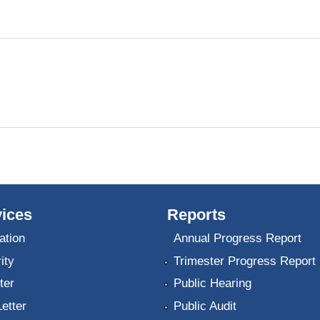
ices
Reports
ation
Annual Progress Report
ity
Trimester Progress Report
ter
Public Hearing
Letter
Public Audit