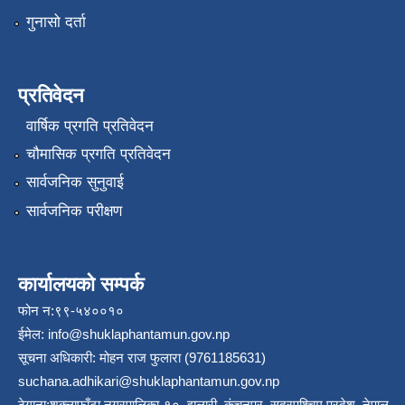
गुनासो दर्ता
प्रतिवेदन
वार्षिक प्रगति प्रतिवेदन
चौमासिक प्रगति प्रतिवेदन
सार्वजनिक सुनुवाई
सार्वजनिक परीक्षण
कार्यालयको सम्पर्क
फोन न:९९-५४००१०
ईमेल:
info@shuklaphantamun.gov.np
सूचना अधिकारी: मोहन राज फुलारा (9761185631)
suchana.adhikari@shuklaphantamun.gov.np
ठेगाना:शुक्लाफाँटा नगरपालिका-१०, झलारी, कंचनपुर, सुदूरपश्चिम प्रदेश, नेपाल