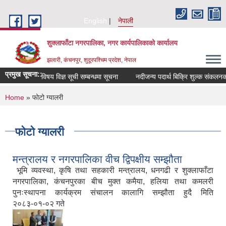
Skip to main content
English
नेपाली
शुक्लाफाँटा नगरपालिका, नगर कार्यपालिकाको कार्यालय
झलारी, कंचनपुर, शुदूरपश्चिम प्रदेश, नेपाल
प्रमुख सूचना::
विषय विज्ञ सूची सम्बन्धमा सूचना
नदीजन्य पदार्थ बिक्रि शुल्क संकलनका ल
You are here
Home
» फोटो ग्यालरी
फोटो ग्यालरी
मन्त्रालय र नगरपालिका वीच द्विपक्षीय सम्झौता
भूमि व्यवस्था, कृषि तथा सहकारी मन्त्रालय, धनगढी र शुक्लाफाँटा
नगरपालिका, कंचनपुरका बीच मुक्त कमैया, हलिया तथा कमलरी
पुनःस्थापना कार्यक्रम संचालन कालागि सम्झौता हुदै मिति
२०८३-०१-०२ गते