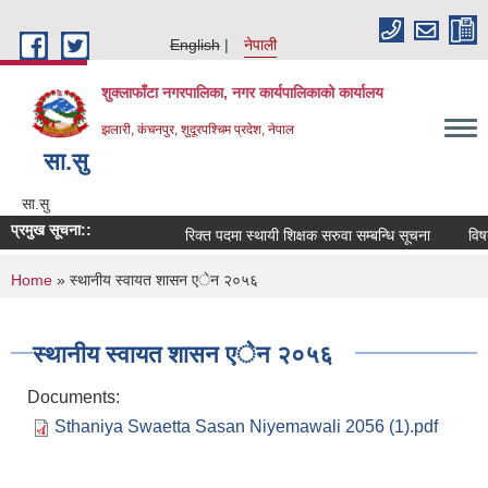
Skip to main content
English
नेपाली
शुक्लाफाँटा नगरपालिका, नगर कार्यपालिकाको कार्यालय
झलारी, कंचनपुर, शुदूरपश्चिम प्रदेश, नेपाल
सा‍.सु
सा‍.सु
प्रमुख सूचना::
रिक्त पदमा स्थायी शिक्षक सरुवा सम्बन्धि सूचना
विषय
You are here
Home
» स्थानीय स्वायत शासन एेन २०५६
स्थानीय स्वायत शासन एेन २०५६
Documents:
Sthaniya Swaetta Sasan Niyemawali 2056 (1).pdf