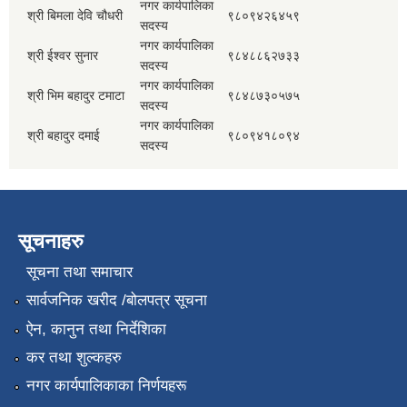
नगर कार्यपालिका
श्री बिमला देवि चौधरी
९८०९४२६४५९
सदस्य
नगर कार्यपालिका
श्री ईश्वर सुनार
९८४८८६२७३३
सदस्य
नगर कार्यपालिका
श्री भिम बहादुर टमाटा
९८४८७३०५७५
सदस्य
नगर कार्यपालिका
श्री बहादुर दमाई
९८०९४१८०९४
सदस्य
सूचनाहरु
सूचना तथा समाचार
सार्वजनिक खरीद /बोलपत्र सूचना
ऐन, कानुन तथा निर्देशिका
कर तथा शुल्कहरु
नगर कार्यपालिकाका निर्णयहरू