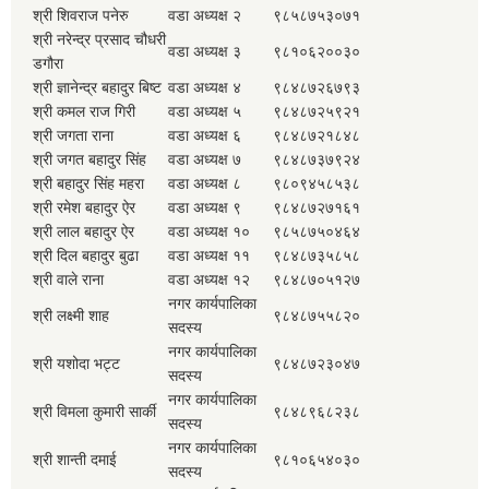
श्री शिवराज पनेरु
वडा अध्यक्ष २
९८५८७५३०७१
श्री नरेन्द्र प्रसाद चौधरी
वडा अध्यक्ष ३
९८१०६२००३०
डगौरा
श्री ज्ञानेन्द्र बहादुर बिष्ट
वडा अध्यक्ष ४
९८४८७२६७९३
श्री कमल राज गिरी
वडा अध्यक्ष ५
९८४८७२५९२१
श्री जगता राना
वडा अध्यक्ष ६
९८४८७२१८४८
श्री जगत बहादुर सिंह
वडा अध्यक्ष ७
९८४८७३७९२४
श्री बहादुर सिंह महरा
वडा अध्यक्ष ८
९८०९४५८५३८
श्री रमेश बहादुर ऐर
वडा अध्यक्ष ९
९८४८७२७१६१
श्री लाल बहादुर ऐर
वडा अध्यक्ष १०
९८५८७५०४६४
श्री दिल बहादुर बुढा
वडा अध्यक्ष ११
९८४८७३५८५८
श्री वाले राना
वडा अध्यक्ष १२
९८४८७०५१२७
नगर कार्यपालिका
श्री लक्ष्मी शाह
९८४८७५५८२०
सदस्य
नगर कार्यपालिका
श्री यशोदा भट्ट
९८४८७२३०४७
सदस्य
नगर कार्यपालिका
श्री विमला कुमारी सार्की
९८४८९६८२३८
सदस्य
नगर कार्यपालिका
श्री शान्ती दमाई
९८१०६५४०३०
सदस्य