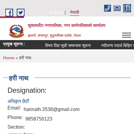
Skip to main content
English
नेपाली
शुक्लाफाँटा नगरपालिका, नगर कार्यपालिकाको कार्यालय
झलारी, कंचनपुर, शुदूरपश्चिम प्रदेश, नेपाल
प्रमुख सूचना::
विषय विज्ञ सूची सम्बन्धमा सूचना
नदीजन्य पदार्थ बिक्रि 
You are here
Home
» हरी नाथ
हरी नाथ
Designation:
अधिकृत छैठौं
Email:
harinath.3538@gmail.com
Phone:
9858750123
Section: