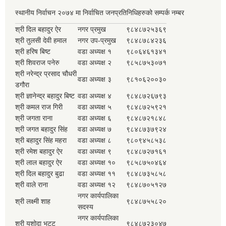
स्थानीय निर्वाचन २०७४ मा निर्वाचित जनप्रतिनिधिहरुको सम्पर्क नम्बर
श्री दिल बहादुर ऐर
नगर प्रमुख
९८४८७२५३६९
श्री तुलसी देवी हमाल
नगर उप-प्रमुख
९८४८७८४२३६
श्री हरिष बिष्ट
वडा अध्यक्ष १
९८०६४६१३४१
श्री शिवराज पनेरु
वडा अध्यक्ष २
९८५८७५३०७१
श्री नरेन्द्र प्रसाद चौधरी
वडा अध्यक्ष ३
९८१०६२००३०
डगौरा
श्री ज्ञानेन्द्र बहादुर बिष्ट
वडा अध्यक्ष ४
९८४८७२६७९३
श्री कमल राज गिरी
वडा अध्यक्ष ५
९८४८७२५९२१
श्री जगता राना
वडा अध्यक्ष ६
९८४८७२१८४८
श्री जगत बहादुर सिंह
वडा अध्यक्ष ७
९८४८७३७९२४
श्री बहादुर सिंह महरा
वडा अध्यक्ष ८
९८०९४५८५३८
श्री रमेश बहादुर ऐर
वडा अध्यक्ष ९
९८४८७२७१६१
श्री लाल बहादुर ऐर
वडा अध्यक्ष १०
९८५८७५०४६४
श्री दिल बहादुर बुढा
वडा अध्यक्ष ११
९८४८७३५८५८
श्री वाले राना
वडा अध्यक्ष १२
९८४८७०५१२७
नगर कार्यपालिका
श्री लक्ष्मी शाह
९८४८७५५८२०
सदस्य
नगर कार्यपालिका
श्री यशोदा भट्ट
९८४८७२३०४७