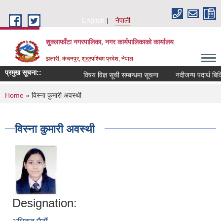
Skip to main content
English
नेपाली
शुक्लाफाँटा नगरपालिका, नगर कार्यपालिकाको कार्यालय
झलारी, कंचनपुर, शुदूरपश्चिम प्रदेश, नेपाल
प्रमुख सूचना::
विषय विज्ञ सूची सम्बन्धमा सूचना
नदीजन्य पदार्थ बिक्
You are here
Home
» विस्ना कुमारी अवस्थी
विस्ना कुमारी अवस्थी
Designation: