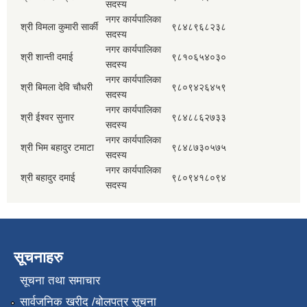
सदस्य
नगर कार्यपालिका
श्री विमला कुमारी सार्की
९८४८९६८२३८
सदस्य
नगर कार्यपालिका
श्री शान्ती दमाई
९८१०६५४०३०
सदस्य
नगर कार्यपालिका
श्री बिमला देवि चौधरी
९८०९४२६४५९
सदस्य
नगर कार्यपालिका
श्री ईश्वर सुनार
९८४८८६२७३३
सदस्य
नगर कार्यपालिका
श्री भिम बहादुर टमाटा
९८४८७३०५७५
सदस्य
नगर कार्यपालिका
श्री बहादुर दमाई
९८०९४१८०९४
सदस्य
सूचनाहरु
सूचना तथा समाचार
सार्वजनिक खरीद /बोलपत्र सूचना