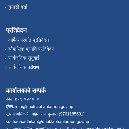
गुनासो दर्ता
प्रतिवेदन
वार्षिक प्रगति प्रतिवेदन
चौमासिक प्रगति प्रतिवेदन
सार्वजनिक सुनुवाई
सार्वजनिक परीक्षण
कार्यालयको सम्पर्क
फोन न:९९-५४००१०
ईमेल:
info@shuklaphantamun.gov.np
सूचना अधिकारी: मोहन राज फुलारा (9761185631)
suchana.adhikari@shuklaphantamun.gov.np
ठेगाना:शुक्लाफाँटा नगरपालिका-१०, झलारी, कंचनपुर, सुदूरपश्चिम प्रदेश, नेपाल