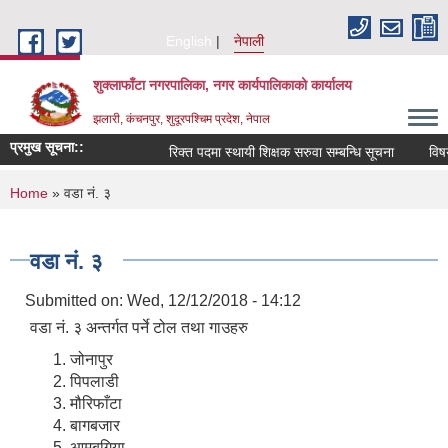
Skip to main content
English
नेपाली
शुक्लाफाँटा नगरपालिका, नगर कार्यपालिकाको कार्यालय
झलारी, कंचनपुर, शुदूरपश्चिम प्रदेश, नेपाल
प्रमुख सूचना::
रिक्त पदमा स्थायी शिक्षक सरुवा सम्बन्धि सूचना
विषय 
You are here
Home
» वडा नं. ३
वडा नं. ३
Submitted on:
Wed, 12/12/2018 - 14:12
वडा नं. ३ अन्तर्गत पर्ने टोल तथा गाउहरु
जोनापुर
पिपलाडी
मौरिफाँटा
बागबजार
आमबगिया