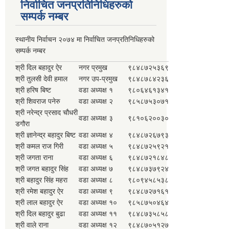
निर्वाचित जनप्रतिनिधिहरुको
सम्पर्क नम्बर
स्थानीय निर्वाचन २०७४ मा निर्वाचित जनप्रतिनिधिहरुको
सम्पर्क नम्बर
श्री दिल बहादुर ऐर
नगर प्रमुख
९८४८७२५३६९
श्री तुलसी देवी हमाल
नगर उप-प्रमुख
९८४८७८४२३६
श्री हरिष बिष्ट
वडा अध्यक्ष १
९८०६४६१३४१
श्री शिवराज पनेरु
वडा अध्यक्ष २
९८५८७५३०७१
श्री नरेन्द्र प्रसाद चौधरी
वडा अध्यक्ष ३
९८१०६२००३०
डगौरा
श्री ज्ञानेन्द्र बहादुर बिष्ट
वडा अध्यक्ष ४
९८४८७२६७९३
श्री कमल राज गिरी
वडा अध्यक्ष ५
९८४८७२५९२१
श्री जगता राना
वडा अध्यक्ष ६
९८४८७२१८४८
श्री जगत बहादुर सिंह
वडा अध्यक्ष ७
९८४८७३७९२४
श्री बहादुर सिंह महरा
वडा अध्यक्ष ८
९८०९४५८५३८
श्री रमेश बहादुर ऐर
वडा अध्यक्ष ९
९८४८७२७१६१
श्री लाल बहादुर ऐर
वडा अध्यक्ष १०
९८५८७५०४६४
श्री दिल बहादुर बुढा
वडा अध्यक्ष ११
९८४८७३५८५८
श्री वाले राना
वडा अध्यक्ष १२
९८४८७०५१२७