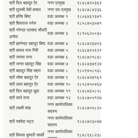
श्री दिल बहादुर ऐर
नगर प्रमुख
९८४८७२५३६९
श्री तुलसी देवी हमाल
नगर उप-प्रमुख
९८४८७८४२३६
श्री हरिष बिष्ट
वडा अध्यक्ष १
९८०६४६१३४१
श्री शिवराज पनेरु
वडा अध्यक्ष २
९८५८७५३०७१
श्री नरेन्द्र प्रसाद चौधरी
वडा अध्यक्ष ३
९८१०६२००३०
डगौरा
श्री ज्ञानेन्द्र बहादुर बिष्ट
वडा अध्यक्ष ४
९८४८७२६७९३
श्री कमल राज गिरी
वडा अध्यक्ष ५
९८४८७२५९२१
श्री जगता राना
वडा अध्यक्ष ६
९८४८७२१८४८
श्री जगत बहादुर सिंह
वडा अध्यक्ष ७
९८४८७३७९२४
श्री बहादुर सिंह महरा
वडा अध्यक्ष ८
९८०९४५८५३८
श्री रमेश बहादुर ऐर
वडा अध्यक्ष ९
९८४८७२७१६१
श्री लाल बहादुर ऐर
वडा अध्यक्ष १०
९८५८७५०४६४
श्री दिल बहादुर बुढा
वडा अध्यक्ष ११
९८४८७३५८५८
श्री वाले राना
वडा अध्यक्ष १२
९८४८७०५१२७
नगर कार्यपालिका
श्री लक्ष्मी शाह
९८४८७५५८२०
सदस्य
नगर कार्यपालिका
श्री यशोदा भट्ट
९८४८७२३०४७
सदस्य
नगर कार्यपालिका
श्री विमला कुमारी सार्की
९८४८९६८२३८