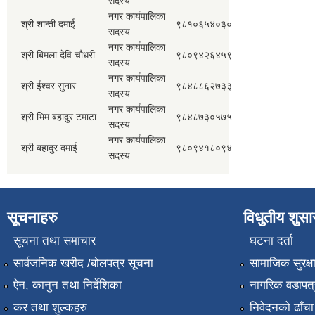
सदस्य
नगर कार्यपालिका
श्री शान्ती दमाई
९८१०६५४०३०
सदस्य
नगर कार्यपालिका
श्री बिमला देवि चौधरी
९८०९४२६४५९
सदस्य
नगर कार्यपालिका
श्री ईश्वर सुनार
९८४८८६२७३३
सदस्य
नगर कार्यपालिका
श्री भिम बहादुर टमाटा
९८४८७३०५७५
सदस्य
नगर कार्यपालिका
श्री बहादुर दमाई
९८०९४१८०९४
सदस्य
सूचनाहरु
विधुतीय शुस
सूचना तथा समाचार
घटना दर्ता
सार्वजनिक खरीद /बोलपत्र सूचना
सामाजिक सुरक्ष
ऐन, कानुन तथा निर्देशिका
नागरिक वडापत्
कर तथा शुल्कहरु
निवेदनको ढाँचा