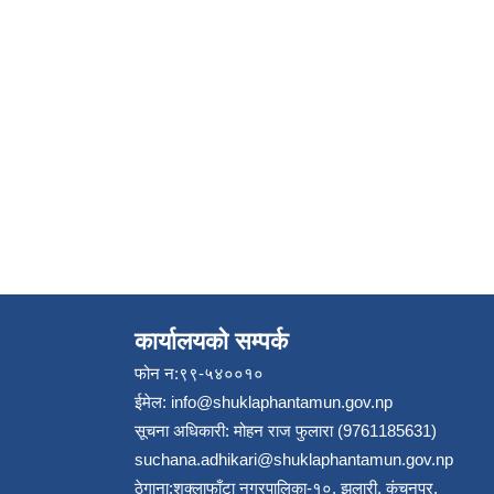
कार्यालयको सम्पर्क
फोन न:९९-५४००१०
ईमेल:
info@shuklaphantamun.gov.np
सूचना अधिकारी: मोहन राज फुलारा (9761185631)
suchana.adhikari@shuklaphantamun.gov.np
ठेगाना:शुक्लाफाँटा नगरपालिका-१०, झलारी, कंचनपुर,