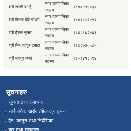
नगर कार्यपालिका
श्री शान्ती दमाई
९८१०६५४०३०
सदस्य
नगर कार्यपालिका
श्री बिमला देवि चौधरी
९८०९४२६४५९
सदस्य
नगर कार्यपालिका
श्री ईश्वर सुनार
९८४८८६२७३३
सदस्य
नगर कार्यपालिका
श्री भिम बहादुर टमाटा
९८४८७३०५७५
सदस्य
नगर कार्यपालिका
श्री बहादुर दमाई
९८०९४१८०९४
सदस्य
सूचनाहरु
सूचना तथा समाचार
सार्वजनिक खरीद /बोलपत्र सूचना
ऐन, कानुन तथा निर्देशिका
कर तथा शुल्कहरु