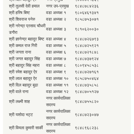
श्री तुलसी देवी हमाल
नगर उप-प्रमुख
९८४८७८४२३६
श्री हरिष बिष्ट
वडा अध्यक्ष १
९८०६४६१३४१
श्री शिवराज पनेरु
वडा अध्यक्ष २
९८५८७५३०७१
श्री नरेन्द्र प्रसाद चौधरी
वडा अध्यक्ष ३
९८१०६२००३०
डगौरा
श्री ज्ञानेन्द्र बहादुर बिष्ट
वडा अध्यक्ष ४
९८४८७२६७९३
श्री कमल राज गिरी
वडा अध्यक्ष ५
९८४८७२५९२१
श्री जगता राना
वडा अध्यक्ष ६
९८४८७२१८४८
श्री जगत बहादुर सिंह
वडा अध्यक्ष ७
९८४८७३७९२४
श्री बहादुर सिंह महरा
वडा अध्यक्ष ८
९८०९४५८५३८
श्री रमेश बहादुर ऐर
वडा अध्यक्ष ९
९८४८७२७१६१
श्री लाल बहादुर ऐर
वडा अध्यक्ष १०
९८५८७५०४६४
श्री दिल बहादुर बुढा
वडा अध्यक्ष ११
९८४८७३५८५८
श्री वाले राना
वडा अध्यक्ष १२
९८४८७०५१२७
नगर कार्यपालिका
श्री लक्ष्मी शाह
९८४८७५५८२०
सदस्य
नगर कार्यपालिका
श्री यशोदा भट्ट
९८४८७२३०४७
सदस्य
नगर कार्यपालिका
श्री विमला कुमारी सार्की
९८४८९६८२३८
सदस्य