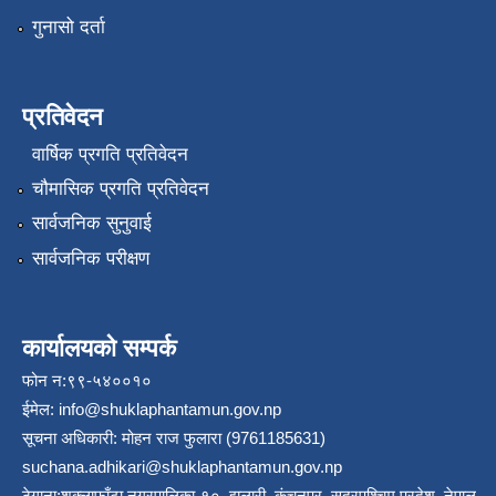
गुनासो दर्ता
प्रतिवेदन
वार्षिक प्रगति प्रतिवेदन
चौमासिक प्रगति प्रतिवेदन
सार्वजनिक सुनुवाई
सार्वजनिक परीक्षण
कार्यालयको सम्पर्क
फोन न:९९-५४००१०
ईमेल:
info@shuklaphantamun.gov.np
सूचना अधिकारी: मोहन राज फुलारा (9761185631)
suchana.adhikari@shuklaphantamun.gov.np
ठेगाना:शुक्लाफाँटा नगरपालिका-१०, झलारी, कंचनपुर, सुदूरपश्चिम प्रदेश, नेपाल