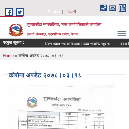
Skip to main content
English
नेपाली
शुक्लाफाँटा नगरपालिका, नगर कार्यपालिकाको कार्यालय
झलारी, कंचनपुर, शुदूरपश्चिम प्रदेश, नेपाल
प्रमुख सूचना::
रिक्त पदमा स्थायी शिक्षक सरुवा सम्बन्धि सूचना
विषय वि
You are here
Home
» कोरोना अपडेट २०७८।०३।१८
कोरोना अपडेट २०७८।०३।१८