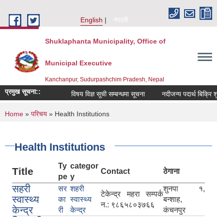
Skip to main content
English
नेपाली
Shuklaphanta Municipality, Office of
Municipal Executive
Kanchanpur, Sudurpashchim Pradesh, Nepal
प्रमुख सूचना::
विषय विज्ञ सूची सम्बन्धमा सूचना
नदीजन्य पदार्थ बिक्रि 
You are here
Home
»
परिचय
» Health Institutions
Health Institutions
Ty
categor
Title
Contact
ठेगाना
pe
y
सहरी
सर
शहरी
शुनपा १,
टेकेन्द्र महरा सम्पर्क
स्वास्थ्य
का
स्वास्थ्य
बन्शाह,
न.: ९८६५८०३७६६
केन्द्र
री
केन्द्र
कंचनपुर