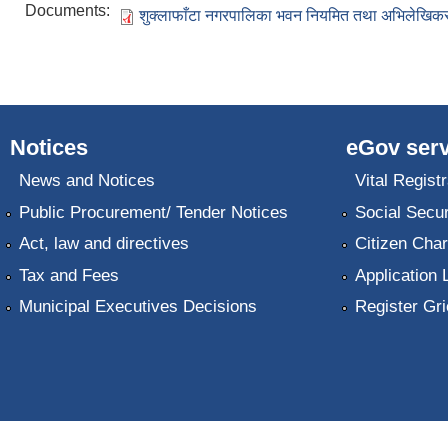
Documents:
शुक्लाफाँटा नगरपालिका भवन नियमित तथा अभिलेखिकरण
Notices
eGov serv
News and Notices
Vital Registr
Public Procurement/ Tender Notices
Social Secur
Act, law and directives
Citizen Char
Tax and Fees
Application 
Municipal Executives Decisions
Register Gr