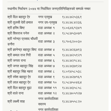
स्थानीय निर्वाचन २०७४ मा निर्वाचित जनप्रतिनिधिहरुको सम्पर्क नम्बर
श्री दिल बहादुर ऐर
नगर प्रमुख
९८४८७२५३६९
श्री तुलसी देवी हमाल
नगर उप-प्रमुख
९८४८७८४२३६
श्री हरिष बिष्ट
वडा अध्यक्ष १
९८०६४६१३४१
श्री शिवराज पनेरु
वडा अध्यक्ष २
९८५८७५३०७१
श्री नरेन्द्र प्रसाद चौधरी
वडा अध्यक्ष ३
९८१०६२००३०
डगौरा
श्री ज्ञानेन्द्र बहादुर बिष्ट
वडा अध्यक्ष ४
९८४८७२६७९३
श्री कमल राज गिरी
वडा अध्यक्ष ५
९८४८७२५९२१
श्री जगता राना
वडा अध्यक्ष ६
९८४८७२१८४८
श्री जगत बहादुर सिंह
वडा अध्यक्ष ७
९८४८७३७९२४
श्री बहादुर सिंह महरा
वडा अध्यक्ष ८
९८०९४५८५३८
श्री रमेश बहादुर ऐर
वडा अध्यक्ष ९
९८४८७२७१६१
श्री लाल बहादुर ऐर
वडा अध्यक्ष १०
९८५८७५०४६४
श्री दिल बहादुर बुढा
वडा अध्यक्ष ११
९८४८७३५८५८
श्री वाले राना
वडा अध्यक्ष १२
९८४८७०५१२७
नगर कार्यपालिका
श्री लक्ष्मी शाह
९८४८७५५८२०
सदस्य
नगर कार्यपालिका