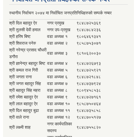
स्थानीय निर्वाचन २०७४ मा निर्वाचित जनप्रतिनिधिहरुको सम्पर्क नम्बर
श्री दिल बहादुर ऐर
नगर प्रमुख
९८४८७२५३६९
श्री तुलसी देवी हमाल
नगर उप-प्रमुख
९८४८७८४२३६
श्री हरिष बिष्ट
वडा अध्यक्ष १
९८०६४६१३४१
श्री शिवराज पनेरु
वडा अध्यक्ष २
९८५८७५३०७१
श्री नरेन्द्र प्रसाद चौधरी
वडा अध्यक्ष ३
९८१०६२००३०
डगौरा
श्री ज्ञानेन्द्र बहादुर बिष्ट
वडा अध्यक्ष ४
९८४८७२६७९३
श्री कमल राज गिरी
वडा अध्यक्ष ५
९८४८७२५९२१
श्री जगता राना
वडा अध्यक्ष ६
९८४८७२१८४८
श्री जगत बहादुर सिंह
वडा अध्यक्ष ७
९८४८७३७९२४
श्री बहादुर सिंह महरा
वडा अध्यक्ष ८
९८०९४५८५३८
श्री रमेश बहादुर ऐर
वडा अध्यक्ष ९
९८४८७२७१६१
श्री लाल बहादुर ऐर
वडा अध्यक्ष १०
९८५८७५०४६४
श्री दिल बहादुर बुढा
वडा अध्यक्ष ११
९८४८७३५८५८
श्री वाले राना
वडा अध्यक्ष १२
९८४८७०५१२७
नगर कार्यपालिका
श्री लक्ष्मी शाह
९८४८७५५८२०
सदस्य