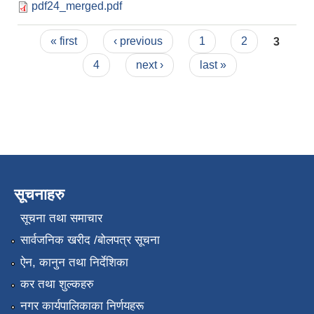
pdf24_merged.pdf
Pages
« first
‹ previous
1
2
3
4
next ›
last »
सूचनाहरु
सूचना तथा समाचार
सार्वजनिक खरीद /बोलपत्र सूचना
ऐन, कानुन तथा निर्देशिका
कर तथा शुल्कहरु
नगर कार्यपालिकाका निर्णयहरू