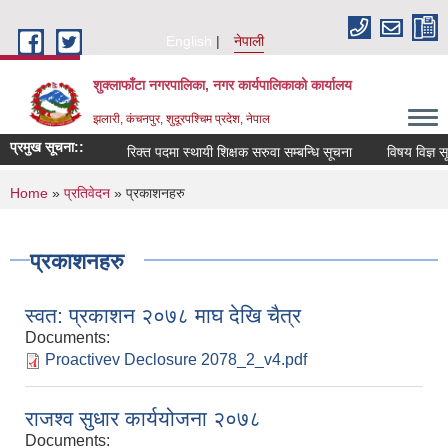
Skip to main content
English
नेपाली
शुक्लाफाँटा नगरपालिका, नगर कार्यपालिकाको कार्यालय
झलारी, कंचनपुर, शुदूरपश्चिम प्रदेश, नेपाल
प्रमुख सूचना::
रिक्त पदमा स्थायी शिक्षक सरुवा सम्बन्धि सूचना
विषय विज्ञ सू
You are here
Home
»
प्रतिवेदन
» प्रकाशनहरु
प्रकाशनहरु
स्वत: प्रकाशन २०७८ माघ देखि चैत्र
Documents:
Proactivev Declosure 2078_2_v4.pdf
राजश्व सुधार कार्ययोजना २०७८
Documents: